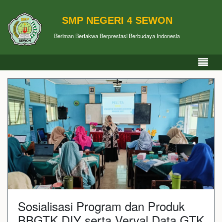
SMP NEGERI 4 SEWON
Beriman Bertakwa Berprestasi Berbudaya Indonesia
Sosialisasi Program dan Produk
BBGTK DIY serta Verval Data GTK