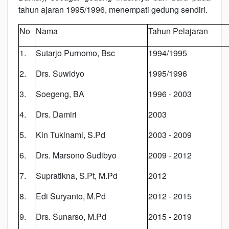
tahun ajaran 1995/1996, menempati gedung sendiri.
No
Nama
Tahun Pelajaran
1.
Sutarjo Purnomo, Bsc
1994/1995
2.
Drs. Suwidyo
1995/1996
3.
Soegeng, BA
1996 - 2003
4.
Drs. Damiri
2003
5.
Kin Tukinami, S.Pd
2003 - 2009
6.
Drs. Marsono Sudibyo
2009 - 2012
7.
Supratikna, S.Pt, M.Pd
2012
8.
Edi Suryanto, M.Pd
2012 - 2015
9.
Drs. Sunarso, M.Pd
2015 - 2019