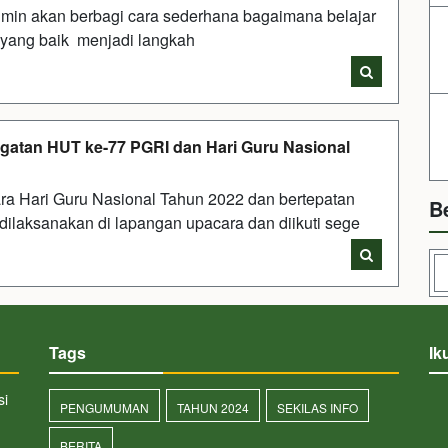
 admin akan berbagi cara sederhana bagaimana belajar
 yang baik menjadi langkah
gatan HUT ke-77 PGRI dan Hari Guru Nasional
 Hari Guru Nasional Tahun 2022 dan bertepatan
B
ilaksanakan di lapangan upacara dan diikuti sege
Tags
Ik
si
PENGUMUMAN
TAHUN 2024
SEKILAS INFO
BERITA