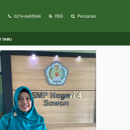
0274-6465846
RSS
Pencarian
U TAMU