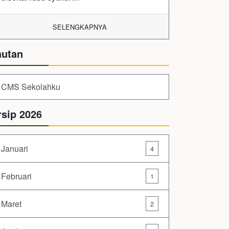
SELENGKAPNYA
autan
CMS Sekolahku
rsip 2026
Januari
4
Februari
1
Maret
2