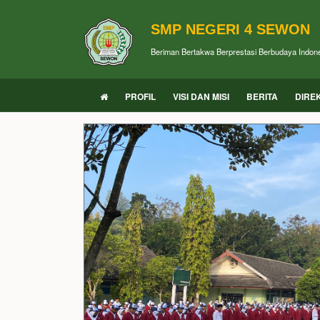
SMP NEGERI 4 SEWON
Beriman Bertakwa Berprestasi Berbudaya Indon
PROFIL
VISI DAN MISI
BERITA
DIRE