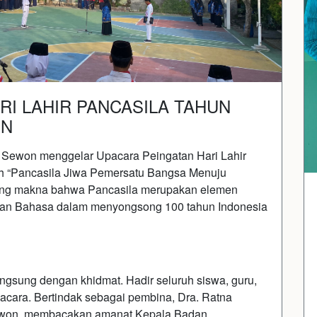
RI LAHIR PANCASILA TAHUN
ON
 Sewon menggelar Upacara Peingatan Hari Lahir
lah “Pancasila Jiwa Pemersatu Bangsa Menuju
ung makna bahwa Pancasila merupakan elemen
dan Bahasa dalam menyongsong 100 tahun Indonesia
ngsung dengan khidmat. Hadir seluruh siswa, guru,
cara. Bertindak sebagai pembina, Dra. Ratna
Sewon, membacakan amanat Kepala Badan