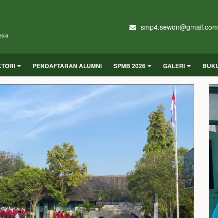
smp4.sewon@gmail.com
esia
KTORI
PENDAFTARAN ALUMNI
SPMB 2026
GALERI
BUK