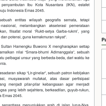
penyambutan Ibu Kota Nusantara (IKN), estafet
uju Indonesia Emas 2045.
ebuah entitas wilayah geografis semata, tetapi
if-nasional, melambangkan akselerasi pemerataan
n, filsafat moral ‘Rukti-setya Garba-rukmi’, yang
dan potensi, guna kemakmuran rakyat”.
P
Sri Sultan Hamengku Buwono X mengharapkan setiap
amalkan nilai “Smara-bhumi Adimanggala”, sebuah
tu pelbagai unsur yang berbeda-beda, dari waktu ke
nia.
sadaran sikap “Lir-ginelar”, sebuah patron kebijakan
asi, musyawarah mufakat, atas dasar pertisipasi
 yang menjadi pilar-pilar kebangsaan agar menjadi
gsa yang lebih sejahtera, berkeadilan, guyub-rukun,
a Emas 2045.
enantiasa menunjukkan arah di jalan lurus-Nya,