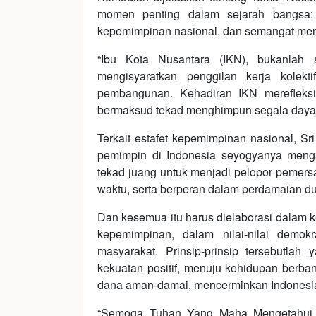
momen penting dalam sejarah bangsa: 
kepemimpinan nasional, dan semangat men
“Ibu Kota Nusantara (IKN), bukanlah s
mengisyaratkan penggilan kerja kolekt
pembangunan. Kehadiran IKN merefleksika
bermaksud tekad menghimpun segala daya 
Terkait estafet kepemimpinan nasional, 
pemimpin di Indonesia seyogyanya meng
tekad juang untuk menjadi pelopor pemersa
waktu, serta berperan dalam perdamaian du
Dan kesemua itu harus dielaborasi dalam ke
kepemimpinan, dalam nilai-nilai demokr
masyarakat. Prinsip-prinsip tersebutlah
kekuatan positif, menuju kehidupan berban
dana aman-damai, mencerminkan Indonesi
“Semoga Tuhan Yang Maha Mengetahui, s