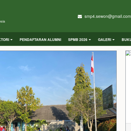
smp4.sewon@gmail.com
esia
KTORI
PENDAFTARAN ALUMNI
SPMB 2026
GALERI
BUK