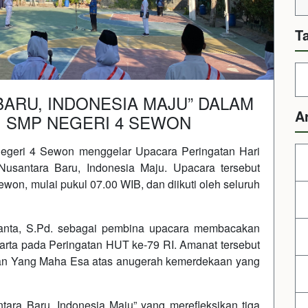
T
ARU, INDONESIA MAJU” DALAM
A
I SMP NEGERI 4 SEWON
egeri 4 Sewon menggelar Upacara Peringatan Hari
Nusantara Baru, Indonesia Maju. Upacara tersebut
on, mulai pukul 07.00 WIB, dan diikuti oleh seluruh
anta, S.Pd. sebagai pembina upacara membacakan
rta pada Peringatan HUT ke-79 RI. Amanat tersebut
uhan Yang Maha Esa atas anugerah kemerdekaan yang
ara Baru, Indonesia Maju” yang merefleksikan tiga